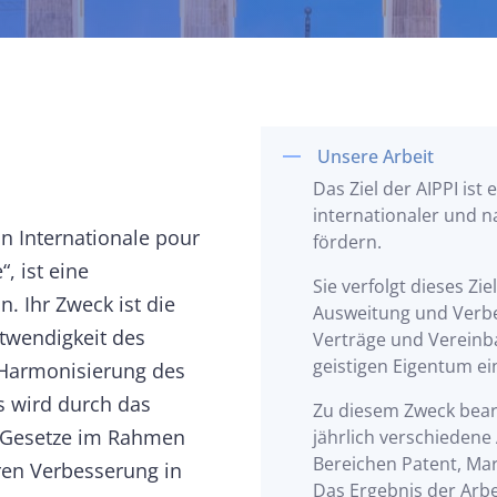
d
Unsere Arbeit
Das Ziel der AIPPI ist
internationaler und n
on Internationale pour
fördern.
“, ist eine
Sie verfolgt dieses Zie
. Ihr Zweck ist die
Ausweitung und Verbe
twendigkeit des
Verträge und Vereinb
geistigen Eigentum ei
 Harmonisierung des
s wird durch das
Zu diesem Zweck bear
 Gesetze im Rahmen
jährlich verschiedene
Bereichen Patent, Ma
ren Verbesserung in
Das Ergebnis der Arbe