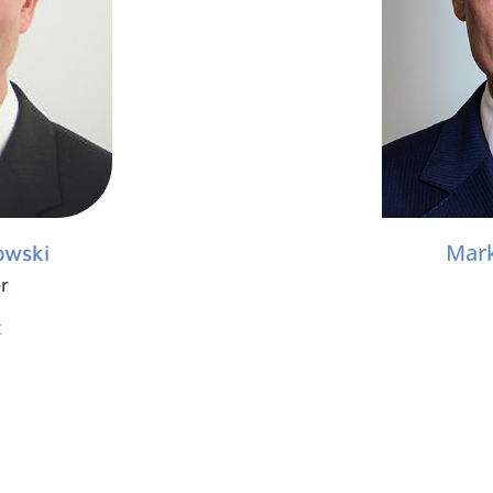
Mar
wski
r
t