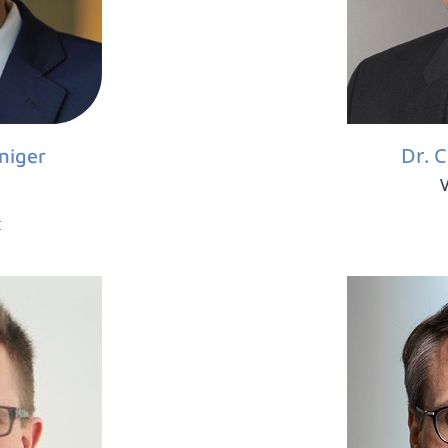
Dr. 
niger
V
t