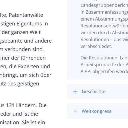
Landesgruppenberichte
in Zusammenfassunge
lte, Patentanwälte
einem Abstimmungspr
istigen Eigentums in
Resolutionsentwürfen 
 der ganzen Welt
werden durch Abstim
Resolutionen – das wi
ungsbeamte und andere
verabschiedet.
um verbunden sind.
einer der führenden
Die Resolutionen, La
Arbeitsprodukte der A
en, die Experten und
AIPPI abgerufen werd
bringt, um sich über
tz des geistigen
Geschichte
aus 131 Ländern. Die
Weltkongress
eder und ist die
sation. Sie ist ein